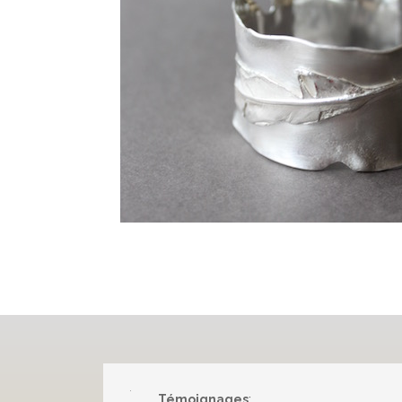
Témoignages
: