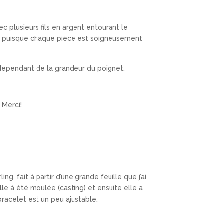
ec plusieurs fils en argent entourant le
e puisque chaque pièce est soigneusement
 dependant de la grandeur du poignet.
 Merci!
ing. fait à partir d’une grande feuille que j’ai
ille à été moulée (casting) et ensuite elle a
bracelet est un peu ajustable.