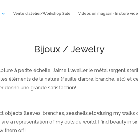
Vente d’atelier/Workshop Sale
Vidéos en magasin- In store vid
Bijoux / Jewelry
lpture à petite échelle. J’aime travailler le métal (argent s
 les éléments de la nature (feuille d’arbre, branche, etc) et 
er donne une grande satisfaction!
lect objects (leaves, branches, seashells,etc)during my walks
tc are a representation of my outside world. I find beauty in s
w them off!