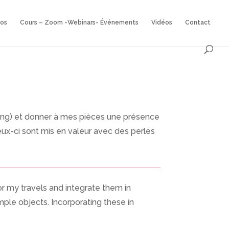
eos
Cours – Zoom -Webinars- Événements
Vidéos
Contact
terling) et donner à mes pièces une présence
ceux-ci sont mis en valeur avec des perles
 or my travels and integrate them in
imple objects. Incorporating these in