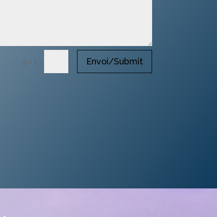
Envoi/Submit
=
9 + 1