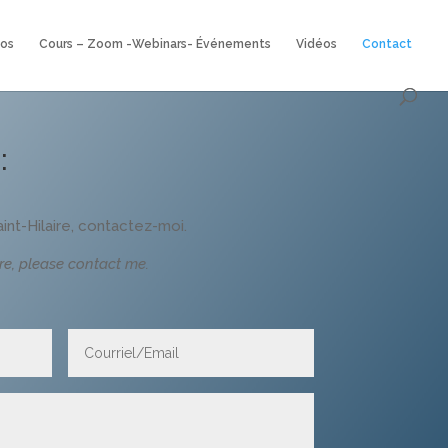
eos
Cours – Zoom -Webinars- Événements
Vidéos
Contact
:
int-Hilaire, contactez-moi.
re, please contact me.