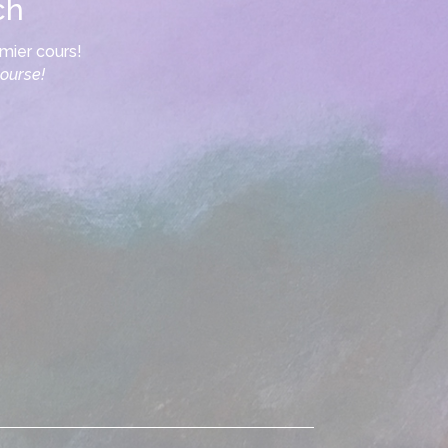
ch
mier cours!
course!