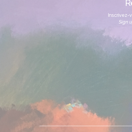
R
Inscrivez-
Sign u